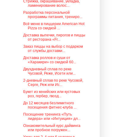
Стрижка, окрашивание, укладка,
ламинирование волос...
Разработка персональной
программы питания, трениро...
Всё меню в пиццерии American Hot
Pizza со скидкой ...
Доставка выпечки, пирогов и пиццы
от ресторана «Fr...
Заказ пиццы на выбор с подарком
от службы доставки...
Доставка роллов и суши от
«Харакири» со скидкой 60...
Двухдневный сплав по реке
Чусовой, Реже, Исети или...
2-дневный сплав по реке Чусовой,
Серге, Реж или Ис...
Букет из кенийских или кустовых
роз, гербер, гвозд...
До 12 месяцев безлимитного
посещения фитнес-клуба ...
Посещение тренинга «Путь
лидера» или «Интуиция» дл...
Ознакомительный курс дайвинга
или пробное погружен...