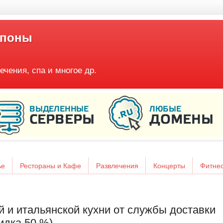
упоны
ечения, спа и многое др.
ье
Рестораны и Кафе
Развлечения
Концерты
Фитне
й и итальянской кухни от службы доставки
кидка 50 %)