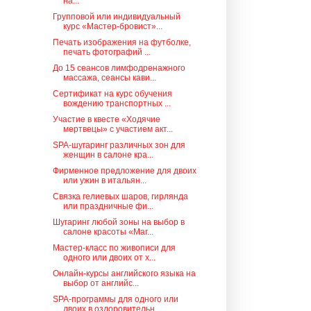
на...
Групповой или индивидуальный
курс «Мастер-бровист»...
Печать изображения на футболке,
печать фотографий ...
До 15 сеансов лимфодренажного
массажа, сеансы кави...
Сертификат на курс обучения
вождению транспортных ...
Участие в квесте «Ходячие
мертвецы» с участием акт...
SPA-шугаринг различных зон для
женщин в салоне кра...
Фирменное предложение для двоих
или ужин в итальян...
Связка гелиевых шаров, гирлянда
или праздничные фи...
Шугаринг любой зоны на выбор в
салоне красоты «Маг...
Мастер-класс по живописи для
одного или двоих от х...
Онлайн-курсы английского языка на
выбор от английс...
SPA-программы для одного или
двоих в оздоровительн...