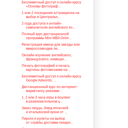
Безлимитный доступ к онлайн-курсу
«Основы фотограф...
1 или 2 посещения аттракциона на
выбор в Центральн...
2 года доступа к онлайн-
самоучителю английского яз...
Полный курс дистанционной
программы Mini MBA Onlin...
Регистрация имени для звезды или
микросозвездия ли...
Онлайн-изучение английского,
французского, немецко...
Печать фотографий и печать
картины фотомозаики на ...
Безлимитный доступ к онлайн-курсу
Google Adwords, ...
Дистанционный курс по интернет-
маркетингу, рекламе...
1, 2 или 3 часа игры в боулинг
в развлекательном ц...
Заказ пиццы, блюд японской
и итальянской кухни от ...
Пироги и рулеты на выбор
от службы доставки пекарн...