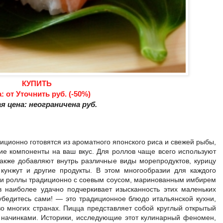
КУПИТЬ
: от Уточнить руб. (-50%)
я цена: неограничена руб.
иционно готовятся из ароматного японского риса и свежей рыбы,
гие компоненты на ваш вкус. Для роллов чаще всего используют
акже добавляют внутрь различные виды морепродуктов, курицу
 кунжут и другие продукты. В этом многообразии для каждого
 и роллы традиционно с соевым соусом, маринованным имбирем
в наиболее удачно подчеркивает изысканность этих маленьких
убедитесь сами! — это традиционное блюдо итальянской кухни,
 многих странах. Пицца представляет собой круглый открытый
и начинками. Историки, исследующие этот кулинарный феномен,