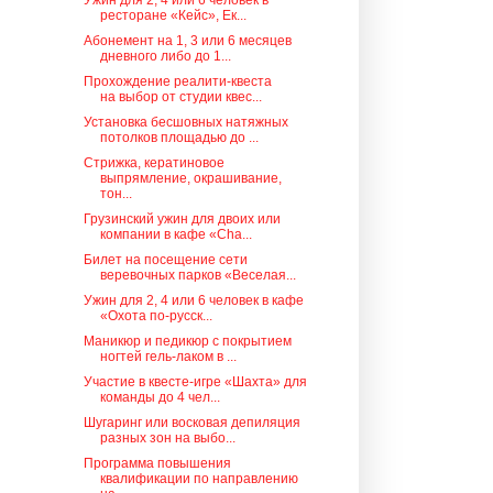
Ужин для 2, 4 или 6 человек в
ресторане «Кейс», Ек...
Абонемент на 1, 3 или 6 месяцев
дневного либо до 1...
Прохождение реалити-квеста
на выбор от студии квес...
Установка бесшовных натяжных
потолков площадью до ...
Стрижка, кератиновое
выпрямление, окрашивание,
тон...
Грузинский ужин для двоих или
компании в кафе «Cha...
Билет на посещение сети
веревочных парков «Веселая...
Ужин для 2, 4 или 6 человек в кафе
«Охота по-русск...
Маникюр и педикюр с покрытием
ногтей гель-лаком в ...
Участие в квесте-игре «Шахта» для
команды до 4 чел...
Шугаринг или восковая депиляция
разных зон на выбо...
Программа повышения
квалификации по направлению