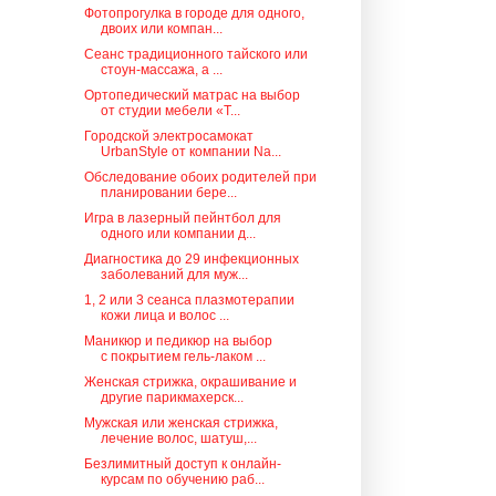
Фотопрогулка в городе для одного,
двоих или компан...
Сеанс традиционного тайского или
стоун-массажа, а ...
Ортопедический матрас на выбор
от студии мебели «Т...
Городской электросамокат
UrbanStyle от компании Na...
Обследование обоих родителей при
планировании бере...
Игра в лазерный пейнтбол для
одного или компании д...
Диагностика до 29 инфекционных
заболеваний для муж...
1, 2 или 3 сеанса плазмотерапии
кожи лица и волос ...
Маникюр и педикюр на выбор
с покрытием гель-лаком ...
Женская стрижка, окрашивание и
другие парикмахерск...
Мужская или женская стрижка,
лечение волос, шатуш,...
Безлимитный доступ к онлайн-
курсам по обучению раб...