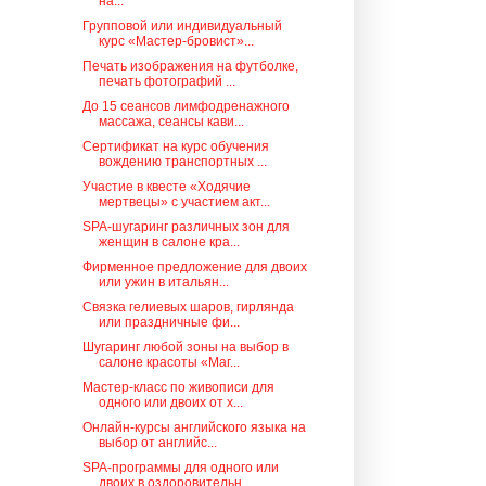
на...
Групповой или индивидуальный
курс «Мастер-бровист»...
Печать изображения на футболке,
печать фотографий ...
До 15 сеансов лимфодренажного
массажа, сеансы кави...
Сертификат на курс обучения
вождению транспортных ...
Участие в квесте «Ходячие
мертвецы» с участием акт...
SPA-шугаринг различных зон для
женщин в салоне кра...
Фирменное предложение для двоих
или ужин в итальян...
Связка гелиевых шаров, гирлянда
или праздничные фи...
Шугаринг любой зоны на выбор в
салоне красоты «Маг...
Мастер-класс по живописи для
одного или двоих от х...
Онлайн-курсы английского языка на
выбор от английс...
SPA-программы для одного или
двоих в оздоровительн...