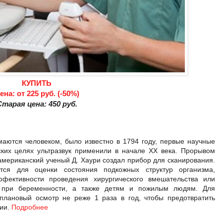
КУПИТЬ
ена: от 225 руб. (-50%)
Старая цена: 450 руб.
маются человеком, было известно в 1794 году, первые научные
ских целях ультразвук применили в начале XX века. Прорывом
 американский ученый Д. Хаури создал прибор для сканирования.
ется для оценки состояния подкожных структур организма,
фективности проведения хирургического вмешательства или
е при беременности, а также детям и пожилым людям. Для
плановый осмотр не реже 1 раза в год, чтобы предотвратить
дии.
Подробнее