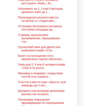
Ужин для 2, 4 или 6 человек в
ресторане «Кейс», Ек...
Абонемент на 1, 3 или 6 месяцев
дневного либо до 1...
Прохождение реалити-квеста
на выбор от студии квес...
Установка бесшовных натяжных
потолков площадью до ...
Стрижка, кератиновое
выпрямление, окрашивание,
тон...
Грузинский ужин для двоих или
компании в кафе «Cha...
Билет на посещение сети
веревочных парков «Веселая...
Ужин для 2, 4 или 6 человек в кафе
«Охота по-русск...
Маникюр и педикюр с покрытием
ногтей гель-лаком в ...
Участие в квесте-игре «Шахта» для
команды до 4 чел...
Шугаринг или восковая депиляция
разных зон на выбо...
Программа повышения
квалификации по направлению