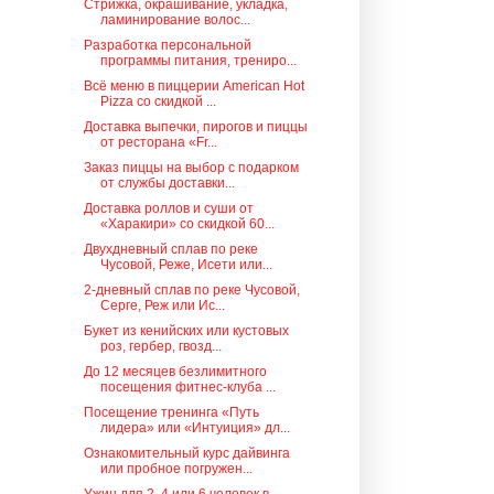
Стрижка, окрашивание, укладка,
ламинирование волос...
Разработка персональной
программы питания, трениро...
Всё меню в пиццерии American Hot
Pizza со скидкой ...
Доставка выпечки, пирогов и пиццы
от ресторана «Fr...
Заказ пиццы на выбор с подарком
от службы доставки...
Доставка роллов и суши от
«Харакири» со скидкой 60...
Двухдневный сплав по реке
Чусовой, Реже, Исети или...
2-дневный сплав по реке Чусовой,
Серге, Реж или Ис...
Букет из кенийских или кустовых
роз, гербер, гвозд...
До 12 месяцев безлимитного
посещения фитнес-клуба ...
Посещение тренинга «Путь
лидера» или «Интуиция» дл...
Ознакомительный курс дайвинга
или пробное погружен...