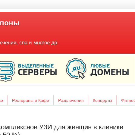
упоны
ечения, спа и многое др.
ье
Рестораны и Кафе
Развлечения
Концерты
Фитне
комплексное УЗИ для женщин в клинике
 50 %)