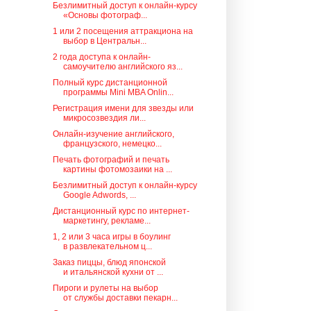
Безлимитный доступ к онлайн-курсу
«Основы фотограф...
1 или 2 посещения аттракциона на
выбор в Центральн...
2 года доступа к онлайн-
самоучителю английского яз...
Полный курс дистанционной
программы Mini MBA Onlin...
Регистрация имени для звезды или
микросозвездия ли...
Онлайн-изучение английского,
французского, немецко...
Печать фотографий и печать
картины фотомозаики на ...
Безлимитный доступ к онлайн-курсу
Google Adwords, ...
Дистанционный курс по интернет-
маркетингу, рекламе...
1, 2 или 3 часа игры в боулинг
в развлекательном ц...
Заказ пиццы, блюд японской
и итальянской кухни от ...
Пироги и рулеты на выбор
от службы доставки пекарн...