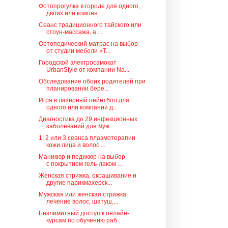
Фотопрогулка в городе для одного,
двоих или компан...
Сеанс традиционного тайского или
стоун-массажа, а ...
Ортопедический матрас на выбор
от студии мебели «Т...
Городской электросамокат
UrbanStyle от компании Na...
Обследование обоих родителей при
планировании бере...
Игра в лазерный пейнтбол для
одного или компании д...
Диагностика до 29 инфекционных
заболеваний для муж...
1, 2 или 3 сеанса плазмотерапии
кожи лица и волос ...
Маникюр и педикюр на выбор
с покрытием гель-лаком ...
Женская стрижка, окрашивание и
другие парикмахерск...
Мужская или женская стрижка,
лечение волос, шатуш,...
Безлимитный доступ к онлайн-
курсам по обучению раб...